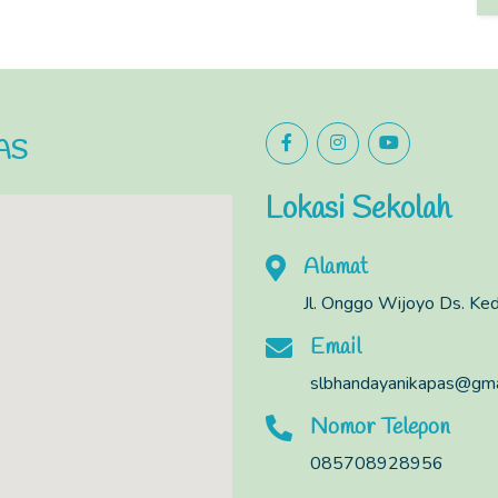
AS
Lokasi Sekolah
Alamat
Jl. Onggo Wijoyo Ds. K
Email
slbhandayanikapas@gma
Nomor Telepon
085708928956