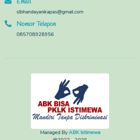
Email
slbhandayanikapas@gmail.com
Nomor Telepon
085708928956
Managed By
ABK Istimewa