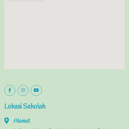
Lokasi Sekolah
Alamat