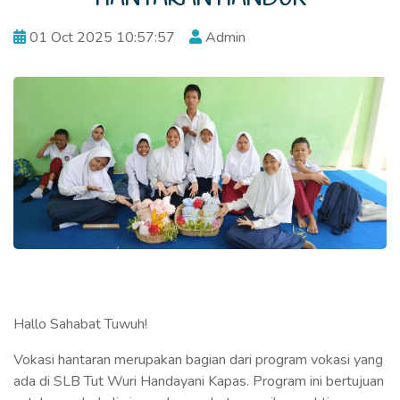
01 Oct 2025 10:57:57
Admin
Hallo Sahabat Tuwuh!
Vokasi hantaran merupakan bagian dari program vokasi yang
ada di SLB Tut Wuri Handayani Kapas. Program ini bertujuan