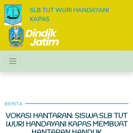
SLB TUT WURI HANDAYANI
KAPAS
BERITA
VOKASI HANTARAN: SISWA SLB TUT
WURI HANDAYANI KAPAS MEMBUAT
HANTARAN HANDUK