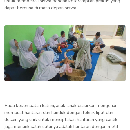
untuk membekali siswa dengan keterampilan praktis yang
dapat berguna di masa depan siswa.
Pada kesempatan kali ini, anak-anak diajarkan mengenai
membuat hantaran dari handuk dengan teknik lipat dan
desain yang unik untuk menciptakan hantaran yang cantik
juga menarik salah satunya adalah hantaran dengan motif