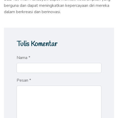
berguna dan dapat meningkatkan kepercayaan diri mereka
dalam berkreasi dan berinovasi.
Tulis Komentar
Nama *
Pesan *