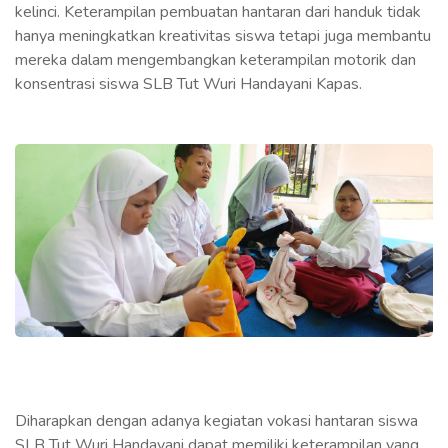
kelinci. Keterampilan pembuatan hantaran dari handuk tidak
hanya meningkatkan kreativitas siswa tetapi juga membantu
mereka dalam mengembangkan keterampilan motorik dan
konsentrasi siswa SLB Tut Wuri Handayani Kapas.
Diharapkan dengan adanya kegiatan vokasi hantaran siswa
SLB Tut Wuri Handayani dapat memiliki keterampilan yang