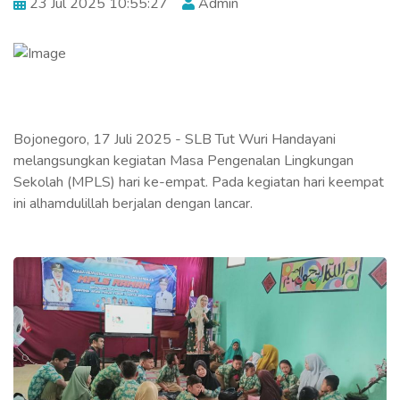
23 Jul 2025 10:55:27
Admin
Bojonegoro, 17 Juli 2025 - SLB Tut Wuri Handayani
melangsungkan kegiatan Masa Pengenalan Lingkungan
Sekolah (MPLS) hari ke-empat. Pada kegiatan hari keempat
ini alhamdulillah berjalan dengan lancar.