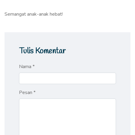
Semangat anak-anak hebat!
Tulis Komentar
Nama *
Pesan *