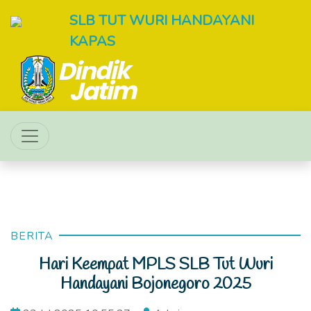
SLB TUT WURI HANDAYANI
KAPAS
BERITA
Hari Keempat MPLS SLB Tut Wuri
Handayani Bojonegoro 2025